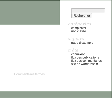
catégories
camp hiver
non classé
séjours
page d’exemple
méta
connexion
flux des publications
flux des commentaires
site de wordpress-fr
Commentaires fermés