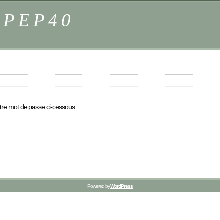
s PEP40
otre mot de passe ci-dessous :
Powered by
WordPress