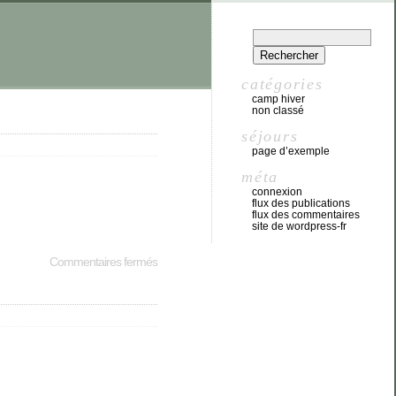
catégories
camp hiver
non classé
séjours
page d’exemple
méta
connexion
flux des publications
flux des commentaires
site de wordpress-fr
Commentaires fermés