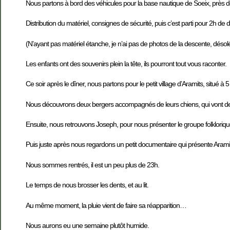
Nous partons à bord des véhicules pour la base nautique de Soeix, près d
Distribution du matériel, consignes de sécurité, puis c’est parti pour 2h d
(N’ayant pas matériel étanche, je n’ai pas de photos de la descente, désolé
Les enfants ont des souvenirs plein la tête, ils pourront tout vous raconter.
Ce soir après le dîner, nous partons pour le petit village d’Aramits, situé à 
Nous découvrons deux bergers accompagnés de leurs chiens, qui vont dev
Ensuite, nous retrouvons Joseph, pour nous présenter le groupe folkloriqu
Puis juste après nous regardons un petit documentaire qui présente Aramits,
Nous sommes rentrés, il est un peu plus de 23h.
Le temps de nous brosser les dents, et au lit.
Au même moment, la pluie vient de faire sa réapparition…
Nous aurons eu une semaine plutôt humide.