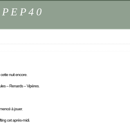
s PEP40
 cette nuit encore.
Poules – Renards – Vipères.
mmencé à jouer.
ing cet après-midi.