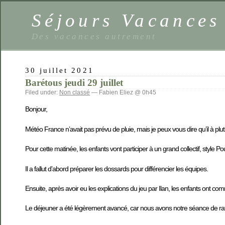
Séjours Vacance
Des vacances autrement
30 juillet 2021
Barétous jeudi 29 juillet
Filed under:
Non classé
— Fabien Eliez @ 0h45
Bonjour,
Météo France n’avait pas prévu de pluie, mais je peux vous dire qu’il à plut
Pour cette matinée, les enfants vont participer à un grand collectif, style 
Il a fallut d’abord préparer les dossards pour différencier les équipes.
Ensuite, après avoir eu les explications du jeu par Ilan, les enfants ont co
Le déjeuner a été légèrement avancé, car nous avons notre séance de raft