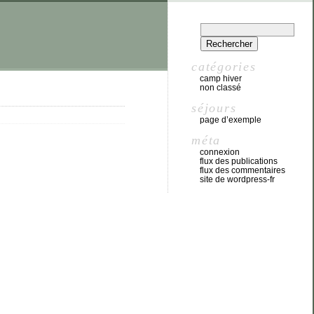
catégories
camp hiver
non classé
séjours
page d’exemple
méta
connexion
flux des publications
flux des commentaires
site de wordpress-fr