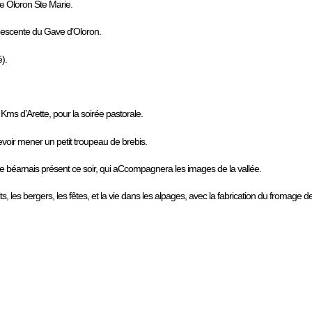
e Oloron Ste Marie.
e descente du Gave d’Oloron.
).
5 Kms d’Arette, pour la soirée pastorale.
oir mener un petit troupeau de brebis.
e béarnais présent ce soir, qui aCcompagnera les images de la vallée.
 les bergers, les fêtes, et la vie dans les alpages, avec la fabrication du fromage de