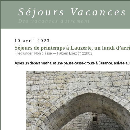
Séjours Vacance
Des vacances autrement
10 avril 2023
Séjours de printemps à Lauzerte, un lundi d’arri
Filed under:
Non classé
— Fabien Eliez @ 22h01
Après un départ matinal et une pause casse-croute à Durance, arrivée a