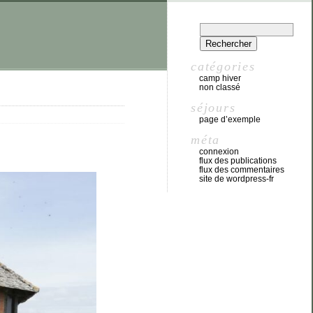
catégories
camp hiver
non classé
séjours
page d’exemple
méta
connexion
flux des publications
flux des commentaires
site de wordpress-fr