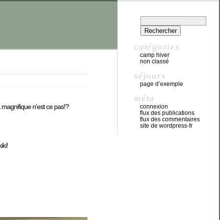
catégories
camp hiver
non classé
séjours
page d’exemple
méta
…magnifique n’est ce pas!?
connexion
flux des publications
flux des commentaires
site de wordpress-fr
iki!