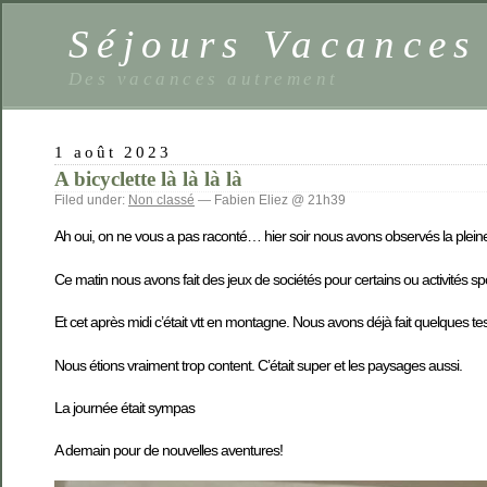
Séjours Vacance
Des vacances autrement
1 août 2023
A bicyclette là là là là
Filed under:
Non classé
— Fabien Eliez @ 21h39
Ah oui, on ne vous a pas raconté… hier soir nous avons observés la plein
Ce matin nous avons fait des jeux de sociétés pour certains ou activités s
Et cet après midi c’était vtt en montagne. Nous avons déjà fait quelques tes
Nous étions vraiment trop content. C’était super et les paysages aussi.
La journée était sympas
A demain pour de nouvelles aventures!