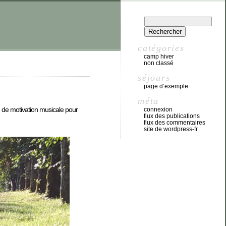
catégories
camp hiver
non classé
séjours
page d’exemple
méta
eu de motivation musicale pour
connexion
flux des publications
flux des commentaires
site de wordpress-fr