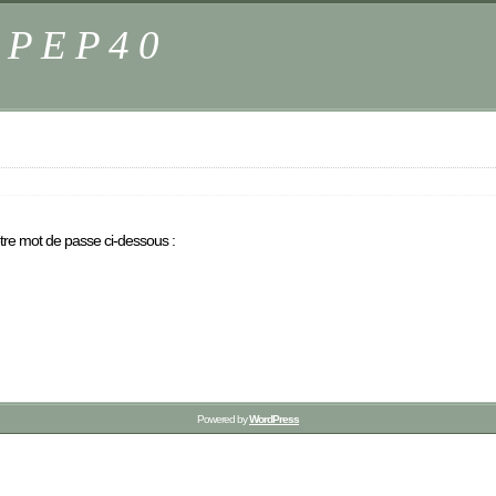
s PEP40
otre mot de passe ci-dessous :
Powered by
WordPress