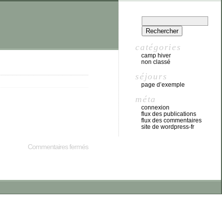
catégories
camp hiver
non classé
séjours
page d’exemple
méta
connexion
flux des publications
flux des commentaires
site de wordpress-fr
Commentaires fermés