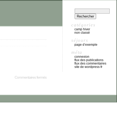
catégories
camp hiver
non classé
séjours
page d’exemple
méta
connexion
flux des publications
flux des commentaires
site de wordpress-fr
Commentaires fermés