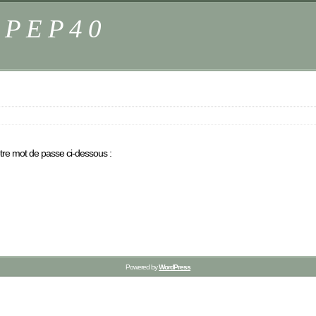
s PEP40
otre mot de passe ci-dessous :
Powered by
WordPress