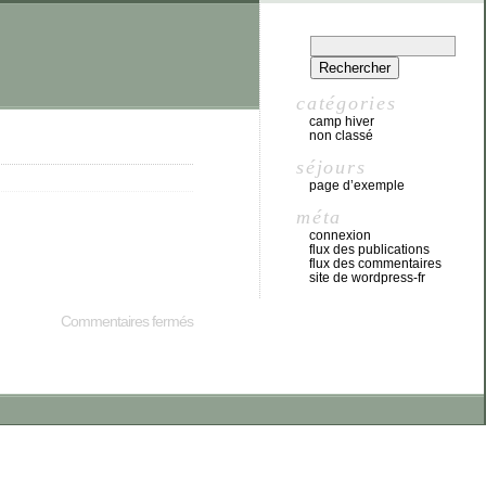
catégories
camp hiver
non classé
séjours
page d’exemple
méta
connexion
flux des publications
flux des commentaires
site de wordpress-fr
Commentaires fermés