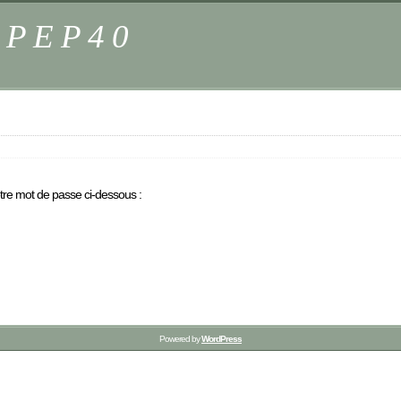
s PEP40
otre mot de passe ci-dessous :
Powered by
WordPress