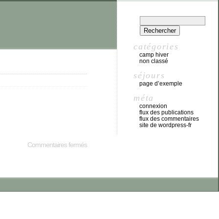
catégories
camp hiver
non classé
séjours
page d’exemple
méta
connexion
flux des publications
flux des commentaires
site de wordpress-fr
Commentaires fermés