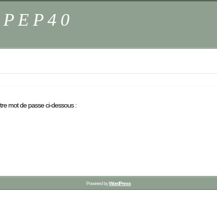
s PEP40
otre mot de passe ci-dessous :
Powered by
WordPress