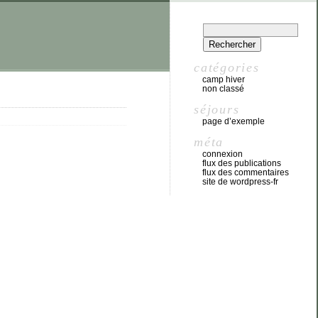
catégories
camp hiver
non classé
séjours
page d’exemple
méta
connexion
flux des publications
flux des commentaires
site de wordpress-fr