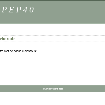
s PEP40
rehorade
otre mot de passe ci-dessous :
Powered by
WordPress