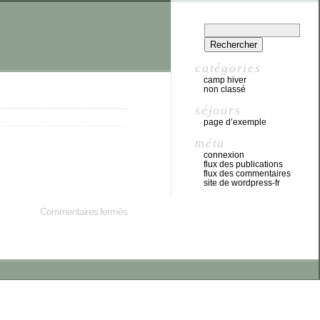
catégories
camp hiver
non classé
séjours
page d’exemple
méta
connexion
flux des publications
flux des commentaires
site de wordpress-fr
Commentaires fermés