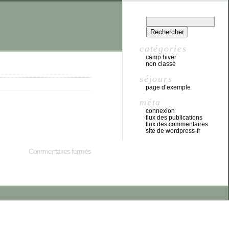
catégories
camp hiver
non classé
séjours
page d’exemple
méta
connexion
flux des publications
flux des commentaires
site de wordpress-fr
Commentaires fermés