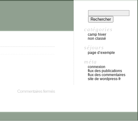
catégories
camp hiver
non classé
séjours
page d’exemple
méta
connexion
flux des publications
flux des commentaires
site de wordpress-fr
Commentaires fermés