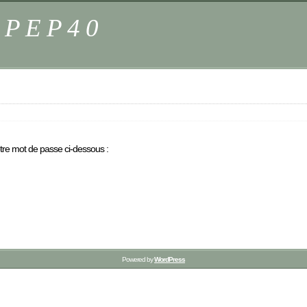
s PEP40
otre mot de passe ci-dessous :
Powered by
WordPress